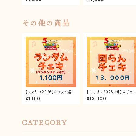
その他の商品
【サマリユ2026】キャスト選べ
【サマリユ2026】団らんチェ
るランダムチェキ(ランダムサ
券
¥1,100
¥13,000
イン入り)
CATEGORY