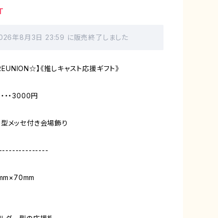
T
026年8月3日 23:59 に販売終了しました
 REUNION☆】《推しキャスト応援ギフト》
・・3000円
型メッセ付き会場飾り
---------------
mm×70mm