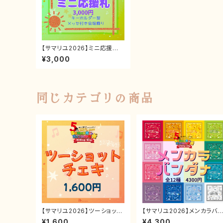
【サマリユ2026】ミニ応援札
《推しキャスト応援ギフト》
¥3,000
同じカテゴリの商品
【サマリユ2026】ツーショット
【サマリユ2026】メンカラバ
チェキ券
ダナ
¥1,600
¥4,300