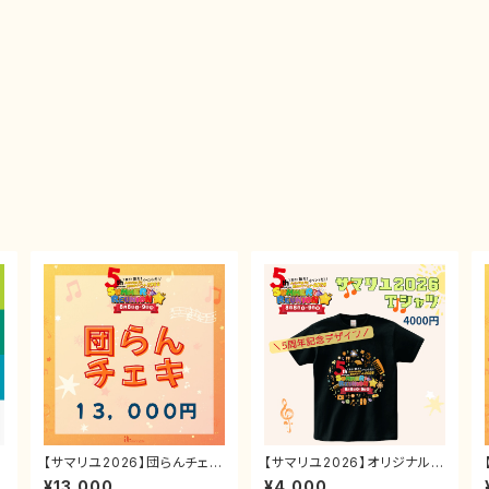
ン
【サマリユ2026】団らんチェキ
【サマリユ2026】オリジナルT
券
シャツ
¥13,000
¥4,000