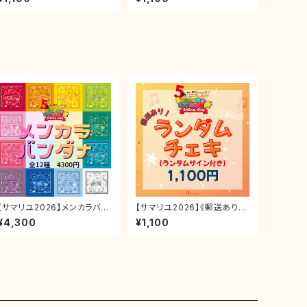
イン入り)
(ランダムサイン入り)
【サマリユ2026】メンカラバン
【サマリユ2026】《郵送あり》
ダナ
キャスト選べるランダムチェキ
¥4,300
¥1,100
(ランダムサイン入り)